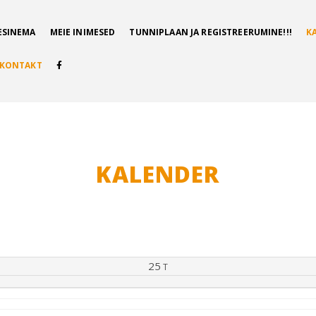
ESINEMA
MEIE INIMESED
TUNNIPLAAN JA REGISTREERUMINE!!!
K
KONTAKT
KALENDER
25
T