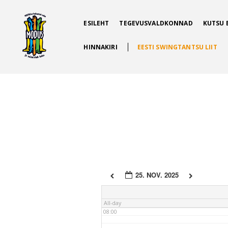
ESILEHT
TEGEVUSVALDKONNAD
KUTSU 
02:00
HINNAKIRI
EESTI SWINGTANTSU LIIT
03:00
04:00
05:00
06:00
25. NOV. 2025
07:00
All-day
08:00