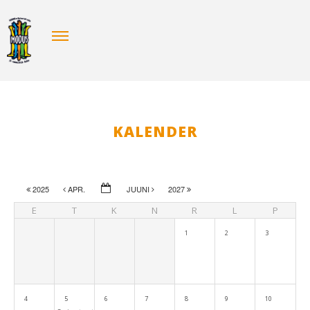
KALENDER
2025
APR.
JUUNI
2027
E
T
K
N
R
L
P
1
2
3
4
5
6
7
8
9
10