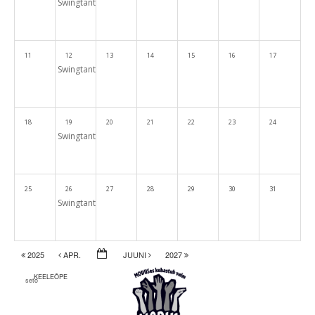
Swingtantsud paaridele, meestele, naistele. Kõigile tasemetele 
11
12
13
14
15
16
17
Swingtantsud paaridele, meestele, naistele. Kõigile tasemetele 
18
19
20
21
22
23
24
Swingtantsud paaridele, meestele, naistele. Kõigile tasemetele 
25
26
27
28
29
30
31
Swingtantsud paaridele, meestele, naistele. Kõigile tasemetele 
2025
APR.
JUUNI
2027
KEELEÕPE
seto