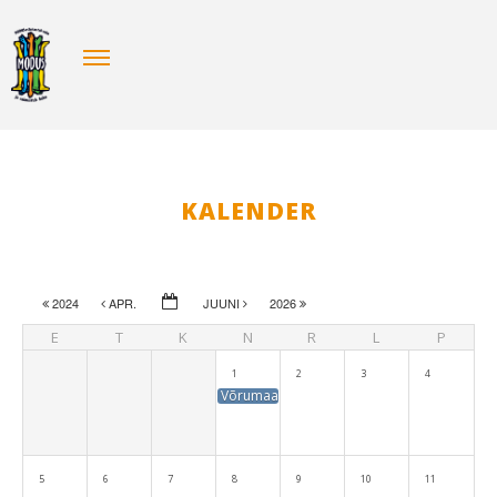
KALENDER
2024
APR.
JUUNI
2026
E
T
K
N
R
L
P
1
2
3
4
Võrumaa maateatripäev
5
6
7
8
9
10
11