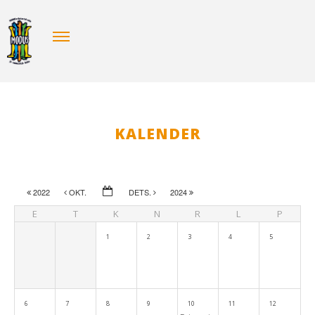
KALENDER
2022
OKT.
DETS.
2024
E
T
K
N
R
L
P
1
2
3
4
5
6
7
8
9
10
11
12