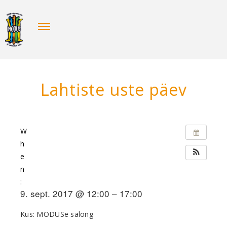
Lahtiste uste päev
W
h
e
n
:
9. sept. 2017 @ 12:00 – 17:00
Kus: MODUSe salong