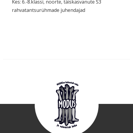
Kes: 6.-8.klassi, noorte, täiskasvanute S3
rahvatantsurühmade juhendajad