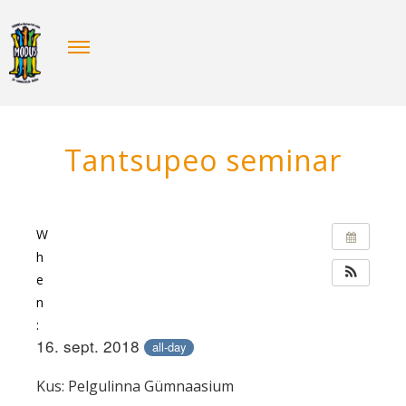
Tantsupeo seminar
W
h
e
n
:
16. sept. 2018
all-day
Kus: Pelgulinna Gümnaasium