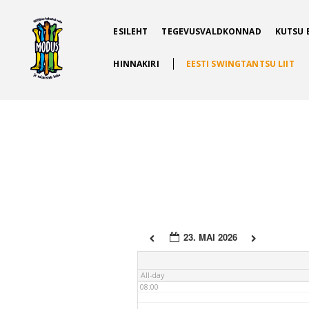
ESILEHT
TEGEVUSVALDKONNAD
KUTSU 
02:00
HINNAKIRI
EESTI SWINGTANTSU LIIT
03:00
04:00
05:00
06:00
23. MAI 2026
07:00
All-day
08:00