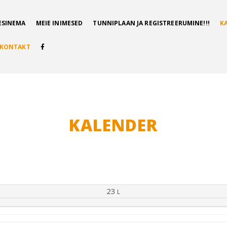
ESINEMA
MEIE INIMESED
TUNNIPLAAN JA REGISTREERUMINE!!!
K
KONTAKT
KALENDER
23
L