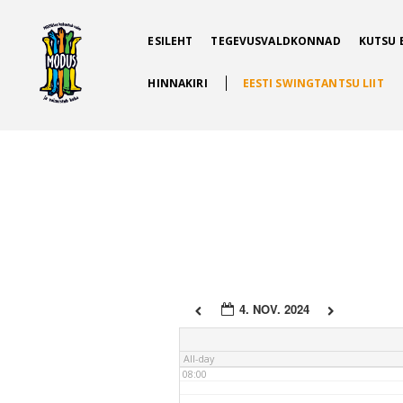
ESILEHT
TEGEVUSVALDKONNAD
KUTSU 
02:00
HINNAKIRI
EESTI SWINGTANTSU LIIT
03:00
04:00
05:00
06:00
4. NOV. 2024
07:00
All-day
08:00