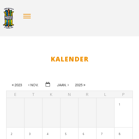
KALENDER
2023
NOV.
JAAN.
2025
E
T
K
N
R
L
P
1
2
3
4
5
6
7
8